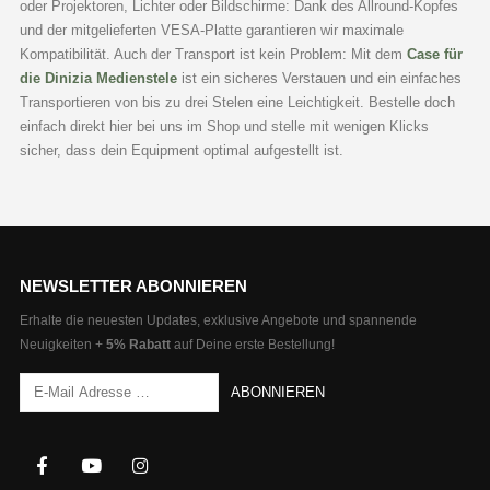
oder Projektoren, Lichter oder Bildschirme: Dank des Allround-Kopfes
gewählt
und der mitgelieferten VESA-Platte garantieren wir maximale
werden
Kompatibilität. Auch der Transport ist kein Problem: Mit dem
Case für
die Dinizia Medienstele
ist ein sicheres Verstauen und ein einfaches
Transportieren von bis zu drei Stelen eine Leichtigkeit. Bestelle doch
einfach direkt hier bei uns im Shop und stelle mit wenigen Klicks
sicher, dass dein Equipment optimal aufgestellt ist.
NEWSLETTER ABONNIEREN
Erhalte die neuesten Updates, exklusive Angebote und spannende
Neuigkeiten +
5% Rabatt
auf Deine erste Bestellung!