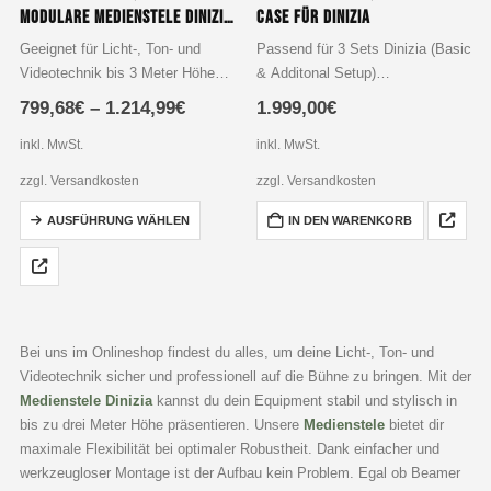
Modulare Medienstele Dinizia – Basic | Additional Setup
Case für Dinizia
Geeignet für Licht-, Ton- und
Passend für 3 Sets Dinizia (Basic
Videotechnik bis 3 Meter Höhe
& Additonal Setup)
Stabile Basisplatte: 25 kg
Abmessungen 122x60x76 cm
799,68
€
–
1.214,99
€
1.999,00
€
Gewicht, zusätzliche
Mit vier Lenkrollen, davon 2 mit
Ballastplatten möglich
Bremse
inkl. MwSt.
inkl. MwSt.
Variable Höhe: Verlängerungen
mit weichen Rädern
zzgl. Versandkosten
zzgl. Versandkosten
bis zu 300 cm, Acryllinsen als
mit Kunststoffbox für Kleinteile
Dieses
Abstandshalter
Inlay zur Positionierung…
AUSFÜHRUNG WÄHLEN
IN DEN WARENKORB
Produkt
Allround-Kopf:…
weist
mehrere
Varianten
auf.
Bei uns im Onlineshop findest du alles, um deine Licht-, Ton- und
Die
Videotechnik sicher und professionell auf die Bühne zu bringen. Mit der
Optionen
Medienstele Dinizia
kannst du dein Equipment stabil und stylisch in
können
bis zu drei Meter Höhe präsentieren. Unsere
Medienstele
bietet dir
auf
maximale Flexibilität bei optimaler Robustheit. Dank einfacher und
der
werkzeugloser Montage ist der Aufbau kein Problem. Egal ob Beamer
Produktseite