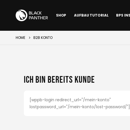
SHOP
AUFBAU TUTORIAL
BPS IN
HOME
B2B KONTO
Ich bin bereits Kunde
[wppb-login redirect_url="/mein-konto"
lostpassword_url="/mein-konto/lost-password/"]