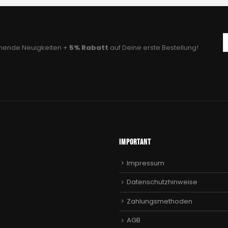
nnende Neuigkeiten +
5% Rabatt
auf Deine erste Bestellung!
Important
Impressum
Datenschutzhinweise
Zahlungsmethoden
AGB