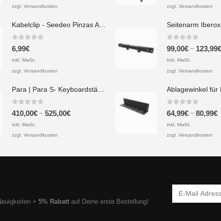
zzgl. Versandkosten
zzgl. Versandkosten
Kabelclip - Seedeo Pinzas A 20x40x20 mm
0
out of 5
0
out of 5
–
6,99
€
99,00
€
123,99
inkl. MwSt.
inkl. MwSt.
zzgl. Versandkosten
zzgl. Versandkosten
Para | Para S- Keyboardständer Set mit 3 Ebenen
0
out of 5
0
out of 5
–
–
410,00
€
525,00
€
64,99
€
80,99
€
inkl. MwSt.
inkl. MwSt.
zzgl. Versandkosten
zzgl. Versandkosten
Neuigkeiten +
5% Rabatt
auf Deine erste Bestellung!