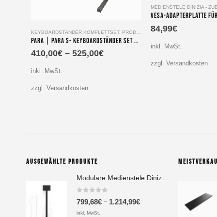
MEDIENSTELE DINIZIA - Z
Dieses Produkt weist mehrere Varianten auf. Die Optionen können auf der Produktseite gewählt werden
84,99
€
KEYBOARDSTÄNDER KOMPLETTSET
,
PRODUKTE
Para | Para S- Keyboardständer Set mit 3 Ebenen
inkl. MwSt.
410,00
€
–
525,00
€
zzgl. Versandkosten
inkl. MwSt.
zzgl. Versandkosten
AUSGEWÄHLTE PRODUKTE
MEISTVERKA
Modulare Medienstele Dinizia - Basic | Additional Setup
0
out of 5
–
799,68
€
1.214,99
€
inkl. MwSt.