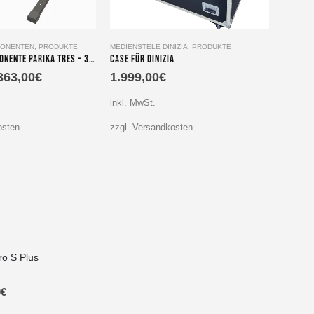
ONENTEN
,
PRODUKTE
MEDIENSTELE DINIZIA
,
PRODUKTE
MEDIENS
Modulare Komponente Parika tres – 3.Ebene
Case für Dinizia
Allroun
363,00
€
1.999,00
€
138,
inkl. MwSt.
inkl. M
osten
zzgl. Versandkosten
zzgl. V
ro S Plus
0
€