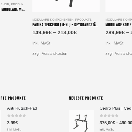
UBEHÖR
,
PRODUKTE
VESA-Adapterplatte für Modulare Medienstele Dinizia
Dieses Produkt weist mehrere Varianten auf. Die Optionen können auf der Produktseite gewählt werden
Dieses Produkt weist mehrere Varianten auf. Die Optionen können auf der Produktseite gewählt werden
MODULARE KOMPONENTEN
,
PRODUKTE
MODULARE KOMP
Parika Terceiro (M-XL) – Keyboardständer Aufbau 3. und 4. Ebene
149,99
€
–
213,00
€
289,99
€
–
inkl. MwSt.
inkl. MwSt.
zzgl. Versandkosten
zzgl. Versandk
UFTE PRODUKTE
NEUESTE PRODUKTE
Anti Rutsch-Pad
Cedro Plus | Ced
0
out of 5
0
out of 5
–
3,99
€
375,00
€
490,0
inkl. MwSt.
inkl. MwSt.