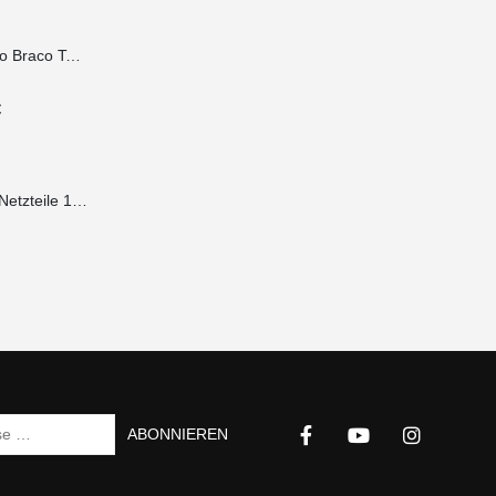
Seitenarm Iberoxo Braco Teleskopierbar 45x45x300-450 mm
€
Ablagewinkel für Netzteile 1HE 490x100x2 mm