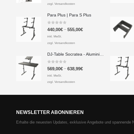
zzgl. Versandkosten
Para Plus | Para S Plus
0
out of 5
–
440,00
€
555,00
€
inkl. MwSt.
zzgl. Versandkosten
DJ-Table Socratea - Aluminium & Siebdruckplatte
0
out of 5
–
569,00
€
638,99
€
inkl. MwSt.
zzgl. Versandkosten
NEWSLETTER ABONNIEREN
Erhalte die neuesten Updates, exklusive Angebote und spannende 