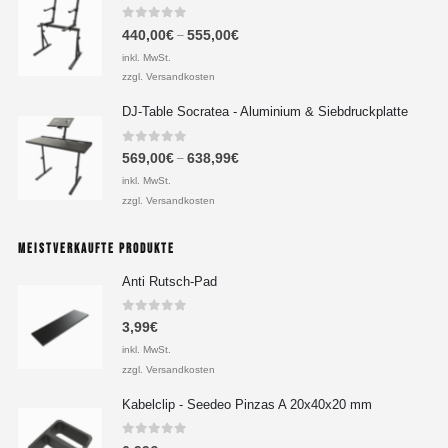
0
out of 5
440,00
€
555,00
€
–
inkl. MwSt.
zzgl. Versandkosten
DJ-Table Socratea - Aluminium & Siebdruckplatte
0
out of 5
569,00
€
638,99
€
–
inkl. MwSt.
zzgl. Versandkosten
MEISTVERKAUFTE PRODUKTE
Anti Rutsch-Pad
0
out of 5
3,99
€
inkl. MwSt.
zzgl. Versandkosten
Kabelclip - Seedeo Pinzas A 20x40x20 mm
0
out of 5