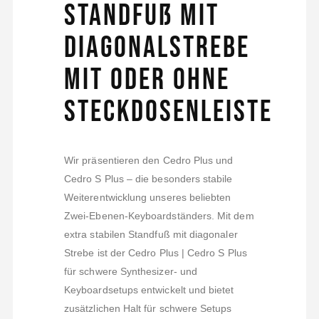
Standfuß mit
Diagonalstrebe
mit oder ohne
Steckdosenleiste
Wir präsentieren den Cedro Plus und
Cedro S Plus – die besonders stabile
Weiterentwicklung unseres beliebten
Zwei-Ebenen-Keyboardständers. Mit dem
extra stabilen Standfuß mit diagonaler
Strebe ist der Cedro Plus | Cedro S Plus
für schwere Synthesizer- und
Keyboardsetups entwickelt und bietet
zusätzlichen Halt für schwere Setups