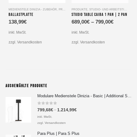
Dieses Produkt weist mehrere Varianten auf. Die Optionen können auf der Produktseite gewählt werden
Dieses Produkt wei
MEDIENSTELE DINIZIA - ZUBEHÖR
,
PRODUKTE
PRODUKTE
,
STUDIO- UND ARBEITSTISCHE
M
Ballastplatte
Studio Table Caiba 1 Pan | 2 Pan
138,99
€
689,00
€
–
799,00
€
inkl. MwSt.
inkl. MwSt.
i
zzgl. Versandkosten
zzgl. Versandkosten
z
AUSGEWÄHLTE PRODUKTE
Modulare Medienstele Dinizia - Basic | Additional Setup
0
out of 5
799,68
€
1.214,99
€
–
inkl. MwSt.
zzgl. Versandkosten
Para Plus | Para S Plus