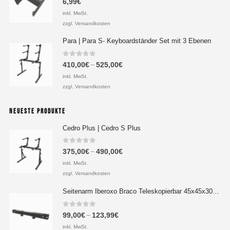
6,99
€
inkl. MwSt.
zzgl. Versandkosten
Para | Para S- Keyboardständer Set mit 3 Ebenen
0
out of 5
410,00
€
525,00
€
–
inkl. MwSt.
zzgl. Versandkosten
NEUESTE PRODUKTE
Cedro Plus | Cedro S Plus
0
out of 5
375,00
€
490,00
€
–
inkl. MwSt.
zzgl. Versandkosten
Seitenarm Iberoxo Braco Teleskopierbar 45x45x300-450 mm
0
out of 5
99,00
€
123,99
€
–
inkl. MwSt.