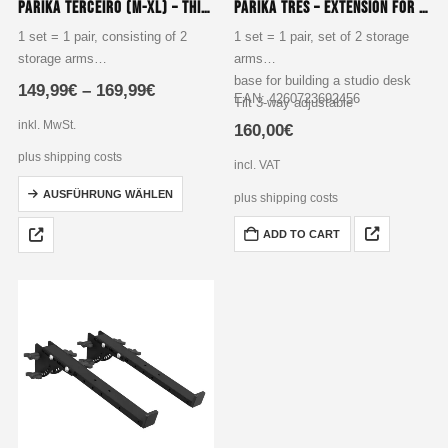
Parika Terceiro (M-XL) – Third-Fourth-Tier Keyboard Stand Assembly
Parika Tres – Extension for Studio Table
1 set = 1 pair, consisting of 2
1 set = 1 pair, set of 2 storage
storage arms
arms
to extend your Blackpanther for a
base for building a studio desk
149,99
€
–
169,99
€
EAN: 4260723692456
3rd level or up to a 4th level
Tilt 3-way adjustable
Tilt 8-way adjustable
Arm length up to 612 mm
inkl. MwSt.
160,00
€
Arm length…
plus shipping costs
incl. VAT
Dieses
AUSFÜHRUNG WÄHLEN
plus shipping costs
Produkt
weist
ADD TO CART
mehrere
Varianten
auf.
Die
Optionen
können
auf
der
Produktseite