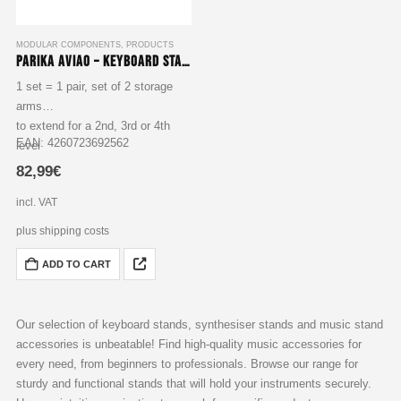
gewählt
werden
MODULAR COMPONENTS
,
PRODUCTS
Parika Aviao – Keyboard Stand Assembly for Tiers Two, Three & Four
1 set = 1 pair, set of 2 storage
arms
to extend for a 2nd, 3rd or 4th
EAN: 4260723692562
level
Tilt 8-way adjustable
82,99
€
Arm length up to 350 mm
incl. VAT
plus shipping costs
ADD TO CART
Our selection of keyboard stands, synthesiser stands and music stand
accessories is unbeatable! Find high-quality music accessories for
every need, from beginners to professionals. Browse our range for
sturdy and functional stands that will hold your instruments securely.