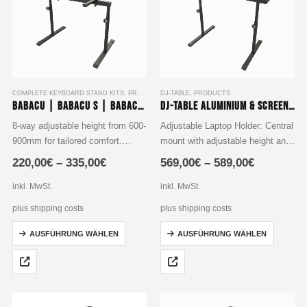
können
können
auf
auf
der
der
Produktseite
Produktseite
gewählt
gewählt
werden
werden
COMPLETE KEYBOARD STAND KITS
,
PRODUCTS
DJ-TABLE
,
PRODUCTS
Babacu | Babacu S | Babacu L | Babacu XL- Single-Tier Keyboard Stand Set
DJ-Table Aluminium & Screen Printing Plate
8-way adjustable height from 600-
Adjustable Laptop Holder: Central
900mm for tailored comfort.
mount with adjustable height and
Optional 8-way power strip
tilt angle for the perfect setup.
220,00
€
–
335,00
€
569,00
€
–
589,00
€
mounting in Babacu S version.
Height Customization: Base
Extended legroom in Babacu L
height adjustable from 600 mm to
inkl. MwSt.
inkl. MwSt.
with 1150mm width for pedal
900 mm for maximum comfort.
plus shipping costs
plus shipping costs
accommodation.
…
Dieses
Dieses
Maximum…
AUSFÜHRUNG WÄHLEN
AUSFÜHRUNG WÄHLEN
Produkt
Produkt
weist
weist
mehrere
mehrere
Varianten
Varianten
auf.
auf.