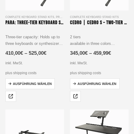
gewählt
gewählt
werden
werden
COMPLETE KEYBOARD STAND KITS
,
PRODUCTS
COMPLETE KEYBOARD STAND KITS
Para: Three-Tier Keyboard Stand Set
Cedro | Cedro S – Two-Tier Keyboard Stand Set
Three-tier capacity: Holds up to
2 tiers
three keyboards or synthesizers,
available in three colors
perfect for musicians who need
vertically adjustable in 3 positions
410,00
€
–
525,00
€
345,00
€
–
459,99
€
versatile setups.
tilt angle for 2nd and level
High-quality materials:
adjustable in 8 steps
inkl. MwSt.
inkl. MwSt.
Constructed of premium powder-
height-adjustable and individually
plus shipping costs
plus shipping costs
coated steel for durability and
expandable
Dieses
Dieses
stability.
(US customers: power…
AUSFÜHRUNG WÄHLEN
AUSFÜHRUNG WÄHLEN
Produkt
Produkt
Built-in…
weist
weist
mehrere
mehrere
Varianten
Varianten
auf.
auf.
Die
Die
Optionen
Optionen