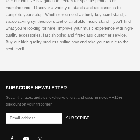
Use our intuitive navigation to search for specific products or
manufacturers. Discover a variety of stands and accessories to
complete your setup. Whether you need a sturdy keyboard stand, a
space-saving synthesiser stand or a reliable music stand – you’ll find
what you’re looking for here. Improve your music experience with high-
quality accessories, fast shipping and first-class customer service.
Buy our high-quality products online now and take your music to the
next level!
SUBSCRIBE NEWSLETTER
Get all the latest updates, exclusive offers, and exciting news +
+10%
discount
on your first order!