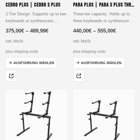
Cedro Plus | Cedro S Plus
Para Plus | Para S Plus Three-Tier Keyboard Stand Set with stand assembly with support strut
2-Tier Design: Supports up to two
Three-tier capacity: Holds up to
keyboards or synthesizers.
three keyboards or synthesizers,
Extra Stable: Reinforced base
perfect for musicians who need
375,00
€
–
489,99
€
440,00
€
–
555,00
€
with diagonal support brace for
versatile setups.
heavy setups
additional stand assembly with
inkl. MwSt.
inkl. MwSt.
Integrated Power Strip: Cedro S
diagonal support strut included
plus shipping costs
plus shipping costs
Plus includes a built-in…
High-quality materials:
Dieses
Dieses
Constructed of premium…
AUSFÜHRUNG WÄHLEN
AUSFÜHRUNG WÄHLEN
Produkt
Produkt
weist
weist
mehrere
mehrere
Varianten
Varianten
auf.
auf.
Die
Die
Optionen
Optionen
können
können
auf
auf
der
der
Produktseite
Produktseite