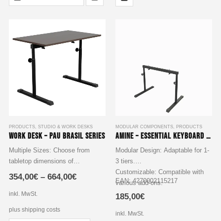
mehrere
Varianten
auf.
Die
Optionen
können
auf
der
Produktseite
gewählt
werden
PRODUCTS
,
STUDIO & WORK DESKS
MODULAR COMPONENTS
,
PRODUCTS
Work Desk – Pau Brasil series
Amine – Essential Keyboard Stand
Multiple Sizes: Choose from
Modular Design: Adaptable for 1-
tabletop dimensions of
3 tiers.
1000x600x19 mm or
Customizable: Compatible with
354,00
€
–
664,00
€
EAN: 4270002115217
1200x600x19 mm.
various add-ons.
Second-Tier Option: Optional
Adjustable Height: 600 mm to
inkl. MwSt.
185,00
€
second tier made from Decor
900 mm.
plus shipping costs
inkl. MwSt.
Panel R20020, offering additional
High Stability: Locking clamping