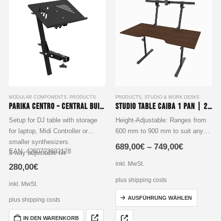
Die
Die
Optionen
Optionen
können
können
auf
auf
der
der
Produktseite
Produktseite
gewählt
gewählt
werden
werden
MODULAR COMPONENTS
,
PRODUCTS
PRODUCTS
,
STUDIO & WORK DESKS
Parika Centro – Central Build-up Unit
Studio Table Caiba 1 Pan | 2 Pan – Single and Double Screen Mount Edition
Setup for DJ table with storage
Height-Adjustable: Ranges from
for laptop, Midi Controller or
600 mm to 900 mm to suit any
smaller synthesizers.
setup.
689,00
€
–
749,00
€
EAN: 4260723692128
3-way adjustable tilt
Screen Mounts: Options for
8-way horizontal adjustment
single or dual screen mounts
inkl. MwSt.
280,00
€
Laptop holder freely adjustable
Expandability: Easily add a 19″
plus shipping costs
inkl. MwSt.
power strip, extra…
Dieses
AUSFÜHRUNG WÄHLEN
plus shipping costs
Produkt
weist
IN DEN WARENKORB