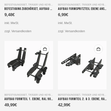
BEFESTIGUNGSSET
,
TRÄGER UND KEYBOARDSTÄNDER AUSBAU
BEFESTIGUNGSSET
,
TRÄGER UND KEYBOARDSTÄNDER AUSBAU
Befestigung Zubehörset, Aufbau Basis Vierkantrohr
Aufbau Formspritzteil Ebene Anschlag mit Schrauben 5,5×16
9,48
€
6,99
€
inkl. MwSt.
inkl. MwSt.
zzgl. Versandkosten
zzgl. Versandkosten
BEFESTIGUNGSSET
,
TRÄGER UND KEYBOARDSTÄNDER AUSBAU
BEFESTIGUNGSSET
,
TRÄGER UND KEYBOARDSTÄNDER AUSBAU
Aufbau Formteil 1. Ebene, RAL 9005 matt – Set mit Schloßschrauben und Flügelmuttern
Aufbau Formteil 2. & 3. Ebene, RAL 9005 matt – Set mit Schloßschrauben und Flügelmuttern
49,99
€
42,99
€