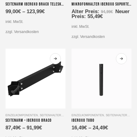
Seitenarm Iberoxo Braco Teleskopierbar 45x45x300-450 mm
Mikrofonhalter Iberoxo Suporte-Micro
Produkt
Ursprüng
99,00
€
–
123,99
€
Alter Preis:
Neuer
weist
94,99
€
Aktueller
Preis
Preis:
55,49
€
mehrere
Preis
war:
inkl. MwSt.
Varianten
ist:
94,99€
inkl. MwSt.
55,49€.
auf.
zzgl. Versandkosten
zzgl. Versandkosten
Die
Optionen
können
auf
der
Produktseite
gewählt
werden
Dieses
Dieses
EINZELKOMPONENTEN
,
SEITENHALTERUNG
EINZELKOMPONENTEN
,
SEITENHALTERUNG
Seitenarm – Iberoxo Braco
Iberoxo Tubo
Produkt
Produkt
87,49
€
–
91,99
€
16,49
€
–
24,49
€
weist
weist
mehrere
mehrere