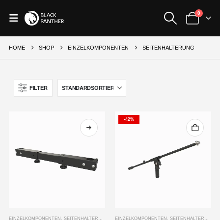
0
HOME
SHOP
EINZELKOMPONENTEN
SEITENHALTERUNG
FILTER
-42%
Dieses
EINZELKOMPONENTEN
,
SEITENHALTERUNG
EINZELKOMPONENTEN
,
SEITENHALTERUNG