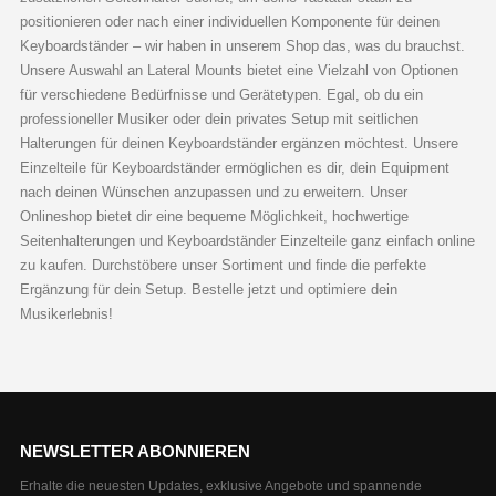
positionieren oder nach einer individuellen Komponente für deinen
Keyboardständer – wir haben in unserem Shop das, was du brauchst.
Unsere Auswahl an Lateral Mounts bietet eine Vielzahl von Optionen
für verschiedene Bedürfnisse und Gerätetypen. Egal, ob du ein
professioneller Musiker oder dein privates Setup mit seitlichen
Halterungen für deinen Keyboardständer ergänzen möchtest. Unsere
Einzelteile für Keyboardständer ermöglichen es dir, dein Equipment
nach deinen Wünschen anzupassen und zu erweitern. Unser
Onlineshop bietet dir eine bequeme Möglichkeit, hochwertige
Seitenhalterungen und Keyboardständer Einzelteile ganz einfach online
zu kaufen. Durchstöbere unser Sortiment und finde die perfekte
Ergänzung für dein Setup. Bestelle jetzt und optimiere dein
Musikerlebnis!
NEWSLETTER ABONNIEREN
Erhalte die neuesten Updates, exklusive Angebote und spannende