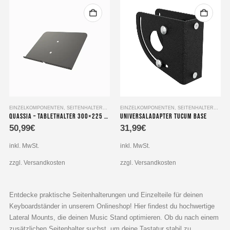
EINZELKOMPONENTEN
,
SEITENHALTERUNG
EINZELKOMPONENTEN
,
SEITENHALTERUNG
Quassia – Tablethalter 300×225 mm
Universaladapter Tucum base
50,99
€
31,99
€
inkl. MwSt.
inkl. MwSt.
zzgl. Versandkosten
zzgl. Versandkosten
Entdecke praktische Seitenhalterungen und Einzelteile für deinen
Keyboardständer in unserem Onlineshop! Hier findest du hochwertige
Lateral Mounts, die deinen Music Stand optimieren. Ob du nach einem
zusätzlichen Seitenhalter suchst, um deine Tastatur stabil zu