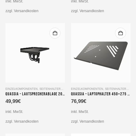
inkl. MwSt.
inkl. MwSt.
Varianten
Varianten
auf.
auf.
zzgl. Versandkosten
zzgl. Versandkosten
Die
Die
Optionen
Optionen
können
können
auf
auf
der
der
Produktseite
Produktseite
gewählt
gewählt
werden
werden
EINZELKOMPONENTEN
,
SEITENHALTERUNG
EINZELKOMPONENTEN
,
SEITENHALTERUNG
Quassia – Lautsprecherablage 200×200 mm
Quassia – Laptophalter 450×275 mm
49,99
€
76,99
€
inkl. MwSt.
inkl. MwSt.
zzgl. Versandkosten
zzgl. Versandkosten