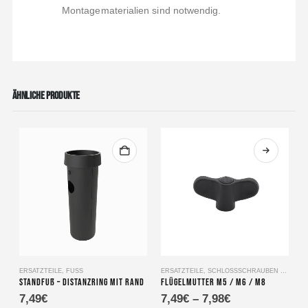
Montagematerialien sind notwendig.
ÄHNLICHE PRODUKTE
Dieses Produkt weist mehrere Varianten auf. Die Optionen können auf der Produktseite gewählt werden
ERSATZTEILE
,
FUSS
ERSATZTEILE
,
SCHLOSSSCHRAUBEN UND FLÜGELMUTTERN
E
Standfuß – Distanzring mit Rand
Flügelmutter M5 / M6 / M8
7,49
€
7,49
€
–
7,98
€