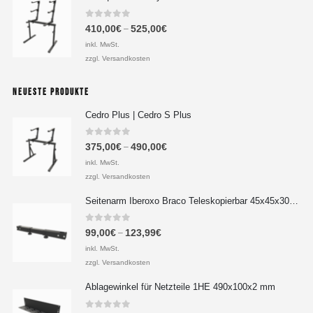
0
out of 5
410,00
€
525,00
€
–
inkl. MwSt.
zzgl. Versandkosten
NEUESTE PRODUKTE
Cedro Plus | Cedro S Plus
0
out of 5
375,00
€
490,00
€
–
inkl. MwSt.
zzgl. Versandkosten
Seitenarm Iberoxo Braco Teleskopierbar 45x45x300-450 mm
0
out of 5
99,00
€
123,99
€
–
inkl. MwSt.
zzgl. Versandkosten
Ablagewinkel für Netzteile 1HE 490x100x2 mm