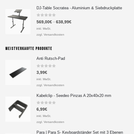
DJ-Table Socratea - Aluminium & Siebdruckplatte
0
out of 5
569,00
€
638,99
€
–
inkl. MwSt.
zzgl. Versandkosten
MEISTVERKAUFTE PRODUKTE
Anti Rutsch-Pad
0
out of 5
3,99
€
inkl. MwSt.
zzgl. Versandkosten
Kabelclip - Seedeo Pinzas A 20x40x20 mm
0
out of 5
6,99
€
inkl. MwSt.
zzgl. Versandkosten
Para | Para S- Keyboardständer Set mit 3 Ebenen