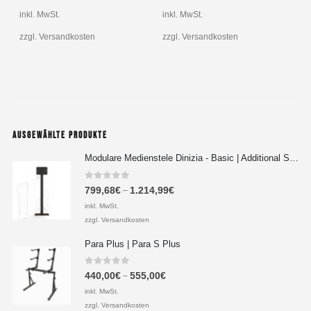
inkl. MwSt.
inkl. MwSt.
i
zzgl. Versandkosten
zzgl. Versandkosten
z
AUSGEWÄHLTE PRODUKTE
Modulare Medienstele Dinizia - Basic | Additional Setup
0
out of 5
799,68
€
1.214,99
€
–
inkl. MwSt.
zzgl. Versandkosten
Para Plus | Para S Plus
0
out of 5
440,00
€
555,00
€
–
inkl. MwSt.
zzgl. Versandkosten