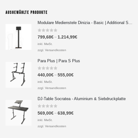
AUSGEWÄHLTE PRODUKTE
Modulare Medienstele Dinizia - Basic | Additional Setup
0
out of 5
799,68
€
1.214,99
€
–
inkl. MwSt.
zzgl. Versandkosten
Para Plus | Para S Plus
0
out of 5
440,00
€
555,00
€
–
inkl. MwSt.
zzgl. Versandkosten
DJ-Table Socratea - Aluminium & Siebdruckplatte
0
out of 5
569,00
€
638,99
€
–
inkl. MwSt.
zzgl. Versandkosten