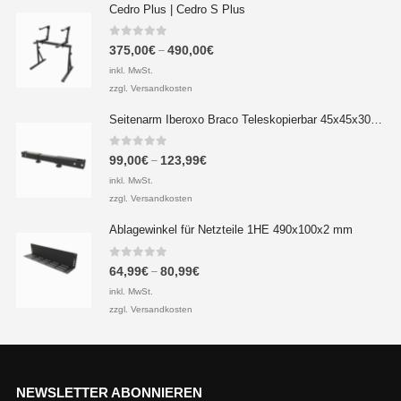
Cedro Plus | Cedro S Plus
0
out of 5
375,00
€
490,00
€
–
inkl. MwSt.
zzgl. Versandkosten
Seitenarm Iberoxo Braco Teleskopierbar 45x45x300-450 mm
0
out of 5
99,00
€
123,99
€
–
inkl. MwSt.
zzgl. Versandkosten
Ablagewinkel für Netzteile 1HE 490x100x2 mm
0
out of 5
64,99
€
80,99
€
–
inkl. MwSt.
zzgl. Versandkosten
NEWSLETTER ABONNIEREN