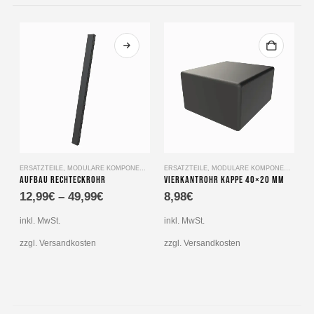
Dieses Produkt weist mehrere Varianten auf. Die Optionen können auf der Produktseite gewählt werden
ERSATZTEILE
,
MODULARE KOMPONENTEN
ERSATZTEILE
,
MODULARE KOMPONENTEN
E
Aufbau Rechteckrohr
Vierkantrohr Kappe 40×20 mm
12,99
€
–
49,99
€
8,98
€
inkl. MwSt.
inkl. MwSt.
i
zzgl. Versandkosten
zzgl. Versandkosten
z