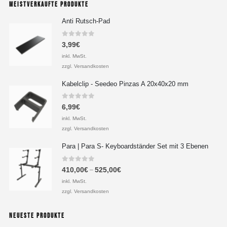
MEISTVERKAUFTE PRODUKTE
Anti Rutsch-Pad
0
out of 5
3,99
€
inkl. MwSt.
zzgl. Versandkosten
Kabelclip - Seedeo Pinzas A 20x40x20 mm
0
out of 5
6,99
€
inkl. MwSt.
zzgl. Versandkosten
Para | Para S- Keyboardständer Set mit 3 Ebenen
0
out of 5
410,00
€
525,00
€
–
inkl. MwSt.
zzgl. Versandkosten
NEUESTE PRODUKTE