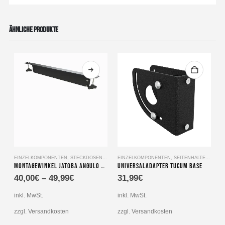
ÄHNLICHE PRODUKTE
Dieses Produkt weist mehrere Varianten auf. Die Optionen können auf der Produktseite gewählt werden
EINZELKOMPONENTEN
,
STECKDOSENLEISTE
EINZELKOMPONENTEN
,
SEITENHALTERUNG
E
Montagewinkel Jatoba angulo 8 – für 19″ Steckdosenleiste 8fach
Universaladapter Tucum base
S
40,00
€
–
49,99
€
31,99
€
inkl. MwSt.
inkl. MwSt.
i
zzgl. Versandkosten
zzgl. Versandkosten
z