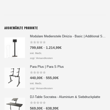
AUSGEWÄHLTE PRODUKTE
Modulare Medienstele Dinizia - Basic | Additional Setup
0
out of 5
799,68
€
1.214,99
€
–
inkl. MwSt.
zzgl. Versandkosten
Para Plus | Para S Plus
0
out of 5
440,00
€
555,00
€
–
inkl. MwSt.
zzgl. Versandkosten
DJ-Table Socratea - Aluminium & Siebdruckplatte
0
out of 5
569,00
€
638,99
€
–