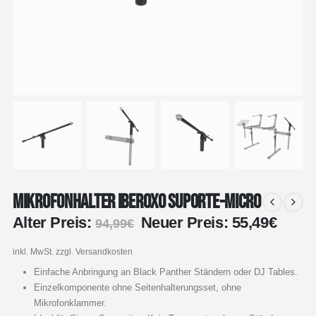
Mikrofonhalter Iberoxo Suporte-Micro
Ursprünglicher
Aktue
Alter Preis:
Neuer Preis:
55,49
€
94,99
€
Preis
Preis
war:
ist:
inkl. MwSt.
zzgl. Versandkosten
94,99€
55,49
Einfache Anbringung an Black Panther Ständern oder DJ Tables.
Einzelkomponente ohne Seitenhalterungsset, ohne
Mikrofonklammer.