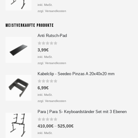
inkl. MwSt.
zzgl. Versandkosten
MEISTVERKAUFTE PRODUKTE
Anti Rutsch-Pad
0
out of 5
3,99
€
inkl. MwSt.
zzgl. Versandkosten
Kabelclip - Seedeo Pinzas A 20x40x20 mm
0
out of 5
6,99
€
inkl. MwSt.
zzgl. Versandkosten
Para | Para S- Keyboardständer Set mit 3 Ebenen
0
out of 5
410,00
€
525,00
€
–
inkl. MwSt.