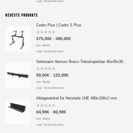
zzgl. Versandkosten
NEUESTE PRODUKTE
Cedro Plus | Cedro S Plus
0
out of 5
375,00
€
490,00
€
–
inkl. MwSt.
zzgl. Versandkosten
Seitenarm Iberoxo Braco Teleskopierbar 45x45x300-450 mm
0
out of 5
99,00
€
123,99
€
–
inkl. MwSt.
zzgl. Versandkosten
Ablagewinkel für Netzteile 1HE 490x100x2 mm
0
out of 5
64,99
€
80,99
€
–
inkl. MwSt.
zzgl. Versandkosten