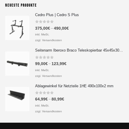
NEUESTE PRODUKTE
Cedro Plus | Cedro S Plus
0
out of 5
375,00
€
490,00
€
–
inkl. MwSt.
zzgl. Versandkosten
Seitenarm Iberoxo Braco Teleskopierbar 45x45x300-450 mm
0
out of 5
99,00
€
123,99
€
–
inkl. MwSt.
zzgl. Versandkosten
Ablagewinkel für Netzteile 1HE 490x100x2 mm
0
out of 5
64,99
€
80,99
€
–
inkl. MwSt.
zzgl. Versandkosten