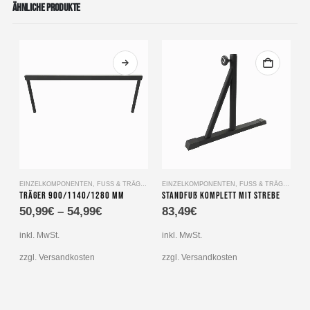
ÄHNLICHE PRODUKTE
Dieses Produkt weist mehrere Varianten auf. Die Optionen können auf der Produktseite gewählt werden
Dieses Produkt wei
EINZELKOMPONENTEN
,
FUSS & TRÄGER
EINZELKOMPONENTEN
,
FUSS & TRÄGER
B
Träger 900/1140/1280 mm
Standfuß komplett mit Strebe
50,99
€
–
54,99
€
83,49
€
inkl. MwSt.
inkl. MwSt.
i
zzgl. Versandkosten
zzgl. Versandkosten
z