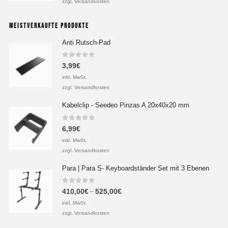
zzgl. Versandkosten
MEISTVERKAUFTE PRODUKTE
Anti Rutsch-Pad
0
out of 5
3,99
€
inkl. MwSt.
zzgl. Versandkosten
Kabelclip - Seedeo Pinzas A 20x40x20 mm
0
out of 5
6,99
€
inkl. MwSt.
zzgl. Versandkosten
Para | Para S- Keyboardständer Set mit 3 Ebenen
0
out of 5
410,00
€
525,00
€
–
inkl. MwSt.
zzgl. Versandkosten