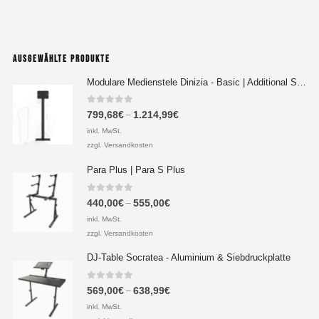
AUSGEWÄHLTE PRODUKTE
Modulare Medienstele Dinizia - Basic | Additional Setup
0
out of 5
799,68
€
1.214,99
€
–
inkl. MwSt.
zzgl. Versandkosten
Para Plus | Para S Plus
0
out of 5
440,00
€
555,00
€
–
inkl. MwSt.
zzgl. Versandkosten
DJ-Table Socratea - Aluminium & Siebdruckplatte
0
out of 5
569,00
€
638,99
€
–
inkl. MwSt.