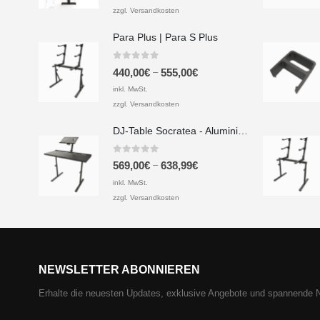
zzgl. Versandkosten
Para Plus | Para S Plus
0
out of 5
–
440,00
€
555,00
€
inkl. MwSt.
zzgl. Versandkosten
DJ-Table Socratea - Aluminium & Siebdruckplatte
0
out of 5
–
569,00
€
638,99
€
inkl. MwSt.
zzgl. Versandkosten
NEWSLETTER ABONNIEREN
Erhalte die neuesten Updates, exklusive Angebote und spannende 