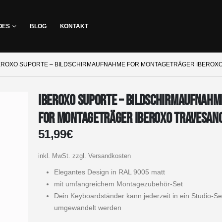
DES
BLOG
KONTAKT
EROXO SUPORTE – BILDSCHIRMAUFNAHME FOR MONTAGETRÄGER IBEROX
Iberoxo Suporte – Bildschirmaufnahm
for Montageträger Iberoxo travesan
51,99
€
inkl. MwSt.
zzgl. Versandkosten
Elegantes Design in RAL 9005 matt
mit umfangreichem Montagezubehör-Set
Dein Keyboardständer kann jederzeit in ein Studio-S
umgewandelt werden