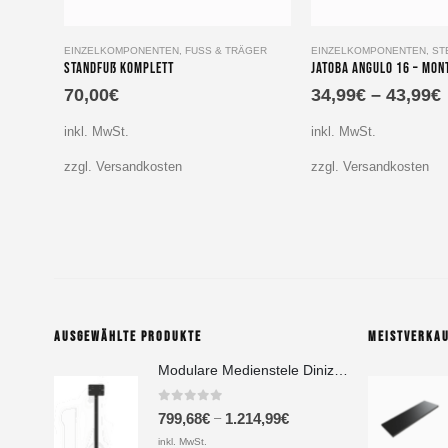
Dieses Produkt weist mehrere Varianten auf. Die Optionen können auf der Produktseite gewählt werden
EINZELKOMPONENTEN
,
FUSS & TRÄGER
EINZELKOMPONENTEN
,
ST
Standfuß komplett
70,00
€
34,99
€
–
43,99
€
inkl. MwSt.
inkl. MwSt.
zzgl. Versandkosten
zzgl. Versandkosten
AUSGEWÄHLTE PRODUKTE
MEISTVERKA
Modulare Medienstele Dinizia - Basic | Additional Setup
0
out of 5
–
799,68
€
1.214,99
€
inkl. MwSt.