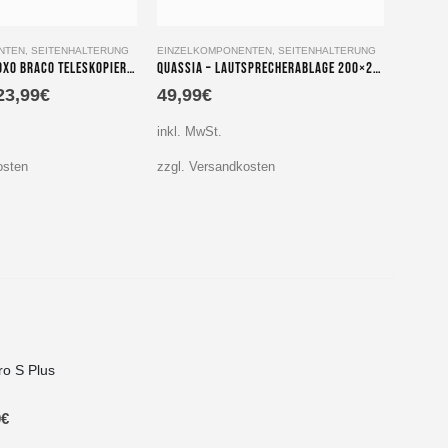
NTEN
,
SEITENHALTERUNG
EINZELKOMPONENTEN
,
SEITENHALTERUNG
EINZEL
Seitenarm Iberoxo Braco Teleskopierbar 45x45x300-450 mm
Quassia – Lautsprecherablage 200×200 mm
23,99
€
49,99
€
Alter
Preis
inkl. MwSt.
inkl. M
osten
zzgl. Versandkosten
zzgl. V
ro S Plus
0
€