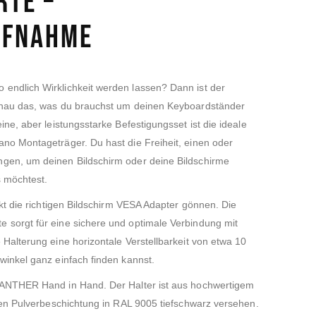
rte –
ufnahme
endlich Wirklichkeit werden lassen? Dann ist der
enau das, was du brauchst um deinen Keyboardständer
ine, aber leistungsstarke Befestigungsset ist die ideale
no Montageträger. Du hast die Freiheit, einen oder
gen, um deinen Bildschirm oder deine Bildschirme
s möchtest.
ekt die richtigen Bildschirm VESA Adapter gönnen. Die
 sorgt für eine sichere und optimale Verbindung mit
 Halterung eine horizontale Verstellbarkeit von etwa 10
winkel ganz einfach finden kannst.
PANTHER Hand in Hand. Der Halter ist aus hochwertigem
nten Pulverbeschichtung in RAL 9005 tiefschwarz versehen.