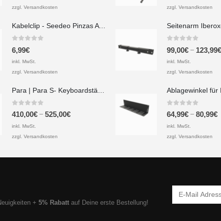
zzgl. Versandkosten
zzgl. Versandkosten
Kabelclip - Seedeo Pinzas A 20x40x20 mm
0
out of 5
0
out of 5
–
6,99
€
99,00
€
123,99
inkl. MwSt.
inkl. MwSt.
zzgl. Versandkosten
zzgl. Versandkosten
Para | Para S- Keyboardständer Set mit 3 Ebenen
0
out of 5
0
out of 5
–
–
410,00
€
525,00
€
64,99
€
80,99
€
inkl. MwSt.
inkl. MwSt.
zzgl. Versandkosten
zzgl. Versandkosten
Neuigkeiten +
5% Rabatt
auf Deine erste Bestellung!