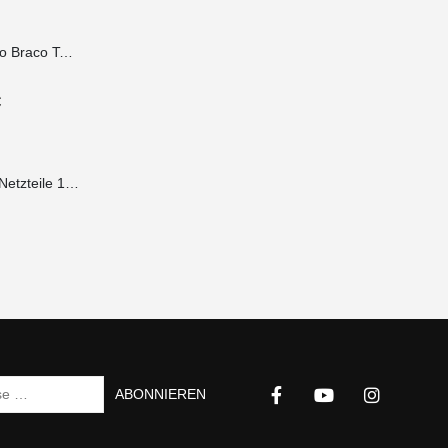
Seitenarm Iberoxo Braco Teleskopierbar 45x45x300-450 mm
€
Ablagewinkel für Netzteile 1HE 490x100x2 mm